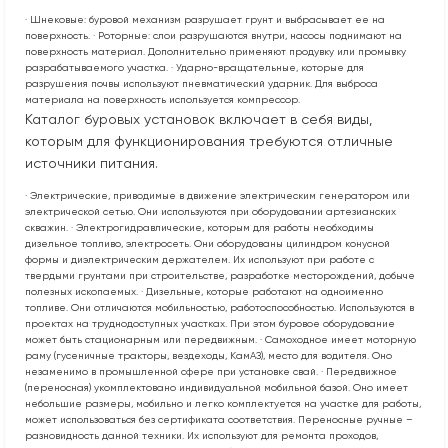
· Шнековые: буровой механизм разрушает грунт и выбрасывает ее на
поверхность. · Роторные: слои разрушаются внутри, насосы поднимают на
поверхность материал. Дополнительно применяют продувку или промывку
разрабатываемого участка. · Ударно-вращательные, которые для
разрушения почвы используют пневматический ударник. Для выброса
материала на поверхность используется компрессор.
Каталог буровых установок включает в себя виды,
которым для функционирования требуются отличные
источники питания.
· Электрические, приводимые в движение электрическим генератором или
электрической сетью. Они используются при оборудовании артезианских
скважин. · Электрогидравлические, которым для работы необходимы
дизельное топливо, электросеть. Они оборудованы цилиндром конусной
формы и диэлектрическим держателем. Их используют при работе с
твердыми грунтами при строительстве, разработке месторождений, добыче
полезных ископаемых. · Дизельные, которые работают на одноименно
топливе. Они отличаются мобильностью, работоспособностью. Используются в
проектах на труднодоступных участках. При этом буровое оборудование
может быть стационарным или передвижным. · Самоходное имеет моторную
раму (гусеничные тракторы, вездеходы, КамАЗ), место для водителя. Оно
незаменимо в промышленной сфере при установке свай. · Передвижное
(переносная) укомплектовано индивидуальной мобильной базой. Оно имеет
небольшие размеры, мобильно и легко комплектуется на участке для работы,
может использоваться без сертификата соответствия. Переносные ручные –
разновидность данной техники. Их используют для ремонта проходов,