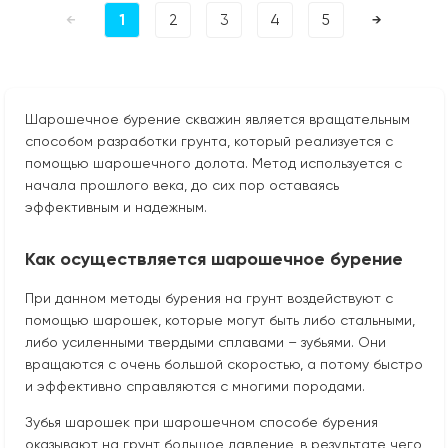
1
2
3
4
5
←
→
Шарошечное бурение скважин является вращательным
способом разработки грунта, который реализуется с
помощью шарошечного долота. Метод используется с
начала прошлого века, до сих пор оставаясь
эффективным и надежным.
Как осуществляется шарошечное бурение
При данном методы бурения на грунт воздействуют с
помощью шарошек, которые могут быть либо стальными,
либо усиленными твердыми сплавами – зубьями. Они
вращаются с очень большой скоростью, а потому быстро
и эффективно справляются с многими породами.
Зубья шарошек при шарошечном способе бурения
оказывают на грунт большое давление, в результате чего