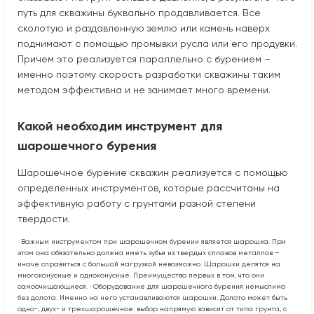
путь для скважины буквально продавливается. Все
сколотую и раздавленную землю или камень наверх
поднимают с помощью промывки русла или его продувки.
Причем это реализуется параллельно с бурением –
именно поэтому скорость разработки скважины таким
методом эффективна и не занимает много времени.
Какой необходим инструмент для
шарошечного бурения
Шарошечное бурение скважин реализуется с помощью
определенных инструментов, которые рассчитаны на
эффективную работу с грунтами разной степени
твердости.
· Важным инструментом при шарошечном бурении является шарошка. При
этом она обязательно должна иметь зубья из твердых сплавов металлов –
иначе справиться с большой нагрузкой невозможно. Шарошки делятся на
многоконусные и одноконусные. Преимущество первых в том, что они
самоочищающиеся. · Оборудование для шарошечного бурения немыслимо
без долота. Именно на него устанавливаются шарошки. Долото может быть
одно-, двух- и трех­шарошечное: выбор напрямую зависит от типа грунта, с