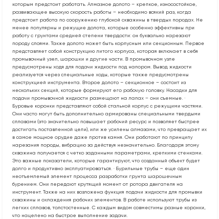
которым предстоит работать. Алмазное долото – крепкое, износостойкое,
развивающее высокую скорость работы – необходимо всякий раз, когда
предстоит работа по сооружению глубокой скважины в твердых породах. Не
менее популярны и режущие долота, которые особенно эффективны при
работу с грунтами средней степени твердости: он буквально нарезают
породу слоями. Также долото может быть корпусным или секционным. Первое
представляет собой конструкцию литого корпуса, которая включает в себя
промывочный узел, шарошки и другие части. В промывочном узле
предусмотрены ходя для подачи жидкости под напором. Вывод жидкости
реализуется через специальные ходы, которые также предусмотрены
конструкцией инструмента. Второе долото – секционное – состоит из
нескольких секций, которые формируют его рабочую головку. Насадки для
подачи промывочной жидкости размещают на лапах – они съемные. ·
Буровые коронки представляют собой стальной корпус с режущими частями.
Они часто могут быть дополнительно армированы специальными твердыми
сплавами (это значительно повышает рабочий ресурс и позволяет быстрее
достигать поставленной цели), или же усилены алмазами, что превращает их
в самое мощное орудие даже против камня. Они работают по принципу
нарезания породы, вибрацию за действуя незначительно. Благодаря этому
скважина получается с четко заданными параметрами, крепкими стенками.
Это важные показатели, которые гарантируют, что созданный объект будет
долго и продуктивно эксплуатироваться. · Бурильные трубы – еще один
неотъемлемый элемент процесса разработки грунта шарошечным
бурением. Они передают крутящий момент от ротора двигателя на
инструмент. Также на них возложена функция подачи жидкости для промывки
скважины и охлаждения рабочих элементов. В работе используют трубы из
легких сплавов, толстостенные. С каждым видом совместимы разные коронки,
что нацелено на быстрое выполнение задачи.