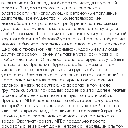
электрический привод подбирается, исходя из условий
работы. Выпускаются модели, подключаемые к
электросети или использующие автономный топливный
двигатель. Преимущества МГБУ. Использование
малогабаритных установок при бурении водных скважин
даёт ряд преимуществ, которые по достоинству оценит
любой заказчик: Цена значительно ниже, чем у аналогичной
крупногабаритной буровой установки. Проводить бурение
можно любым востребованным методом: с использованием
шнеков, с продувкой или промывкой, ударным или любым
другим способом. Применять такие установки можно на
любой местности. Они легко транспортируются, удобны в
пользовании. Проводить буровые работы можно в том
числе в местах, недоступных для крупных буровых
установок. Возможно использование внутри помещений, в
пространстве между архитектурными объектами, на
склонах, в узких переулках, на дорогах (в том числе
грунтовых), вблизи природных водоёмов и так далее. Малый
размер обеспечивает повышенную точность работ.
Применять МГБУ можно даже на обустроенном участке,
который используется для жилых, сельскохозяйственных
или любых других нужд. В отличие от громоздкой крупной
техники, малогабаритная не наносит существенного
вреда. Эксплуатировать МГБУ предельно просто,
работать с ней может даже человек с небольшим опытом.