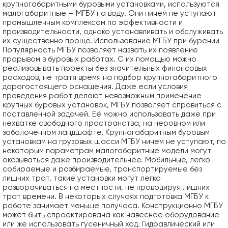
крупногабаритными буровыми установками, используются
малогабаритные — МГБУ на воду. Они ничем не уступают
промышленным комплексам по эффективности и
производительности, однако устанавливать и обслуживать
их существенно проще. Использование МГБУ при бурении
Популярность МГБУ позволяет назвать их появление
прорывом в буровых работах. С их помощью можно
реализовывать проекты без значительных финансовых
расходов, не тратя время на подбор крупногабаритного
дорогостоящего оснащения. Даже если условия
проведения работ делают невозможным применение
крупных буровых установок, МГБУ позволяет справиться с
поставленной задачей. Её можно использовать даже при
нехватке свободного пространства, на неровном или
заболоченном ландшафте. Крупногабаритным буровым
установкам на грузовых шасси МГБУ ничем не уступают, по
некоторым параметрам малогабаритные модели могут
оказываться даже производительнее. Мобильные, легко
собираемые и разбираемые, транспортируемые без
лишних трат, такие установки могут легко
разворачиваться на местности, не провоцируя лишних
трат времени. В некоторых случаях подготовка МГБУ к
работе занимает меньше получаса. Конструкционно МГБУ
может быть спроектирована как навесное оборудование
или же использовать гусеничный ход. Гидравлический или