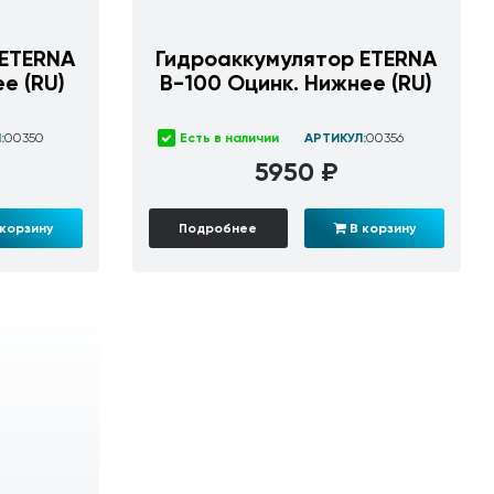
 ETERNA
Гидроаккумулятор ETERNA
е (RU)
В-100 Оцинк. Нижнее (RU)
:
00350
Есть в наличии
АРТИКУЛ:
00356
5950 ₽
корзину
Подробнее
В корзину